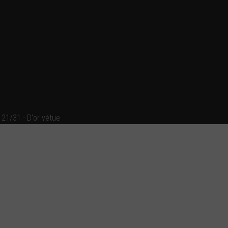
21/31 - D'or vétue
Ajouter un commentaire
Email
Nom