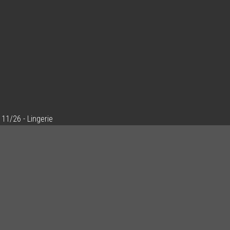
11/26 - Lingerie
Ajouter un commentaire
Email
Nom