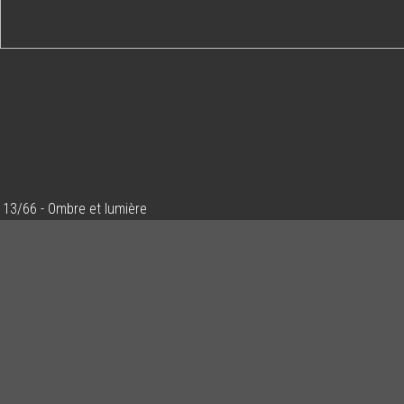
13/66 - Ombre et lumière
Ajouter un commentaire
Email
Nom