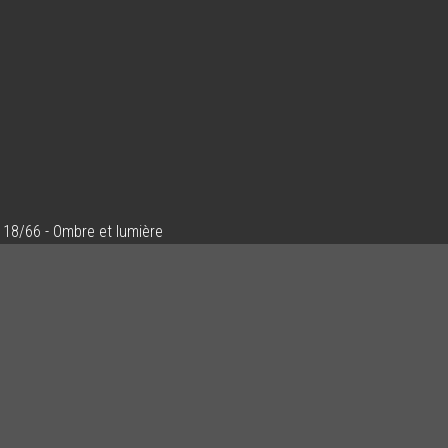
18/66 - Ombre et lumière
Ajouter un commentaire
Email
Nom