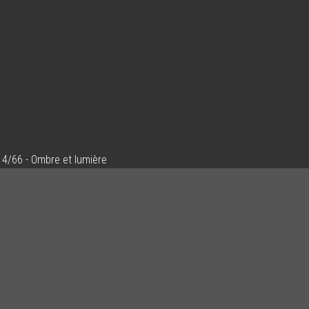
4/66 - Ombre et lumière
Ajouter un commentaire
Email
Nom