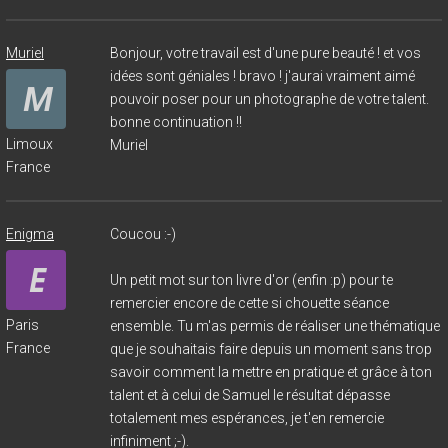
Muriel
Bonjour, votre travail est d'une pure beauté ! et vos
idées sont géniales ! bravo ! j'aurai vraiment aimé
pouvoir poser pour un photographe de votre talent.
bonne continuation !!
Limoux
Muriel
France
Enigma
Coucou :-)
Un petit mot sur ton livre d'or (enfin :p) pour te
remercier encore de cette si chouette séance
Paris
ensemble. Tu m'as permis de réaliser une thématique
France
que je souhaitais faire depuis un moment sans trop
savoir comment la mettre en pratique et grâce à ton
talent et à celui de Samuel le résultat dépasse
totalement mes espérances, je t'en remercie
infiniment ;-).