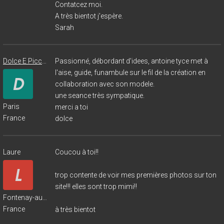
Contatcez moi.
A très bientot j'espère.
Sarah
Dolce E Piccante
Passionné, débordant d'idees, antoine tyce met à
l'aise, guide, funambule sur le fil de la création en
collaboration avec son modele.
une seance très sympatique.
Paris
merci a toi
France
dolce
Laure
Coucou à toi!!
trop contente de voir mes premières photos sur ton
site!!! elles sont trop mimi!!
Fontenay-aux-Roses
France
à très bientot