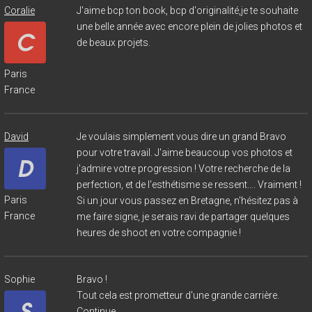
Coralie
J'aime bcp ton book, bcp d'originalité,je te souhaite
une belle année avec encore plein de jolies photos et
de beaux projets.
Paris
France
David
Je voulais simplement vous dire un grand Bravo
pour votre travail. J'aime beaucoup vos photos et
j'admire votre progression ! Votre recherche de la
perfection, et de l'esthétisme se ressent…. Vraiment !
Paris
Si un jour vous passez en Bretagne, n'hésitez pas à
France
me faire signe, je serais ravi de partager quelques
heures de shoot en votre compagnie !
Sophie
Bravo !
Tout cela est prometteur d'une grande carrière.
Continue..................