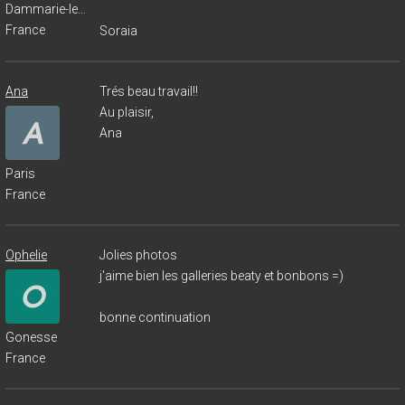
Dammarie-les-Lys
France
Soraia
Ana
Trés beau travail!!
Au plaisir,
Ana
Paris
France
Ophelie
Jolies photos
j'aime bien les galleries beaty et bonbons =)
bonne continuation
Gonesse
France