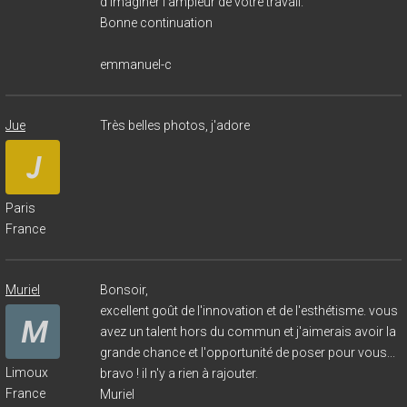
d'imaginer l'ampleur de votre travail.
Bonne continuation
emmanuel-c
Jue
Très belles photos, j'adore
Paris
France
Muriel
Bonsoir,
excellent goût de l'innovation et de l'esthétisme. vous
avez un talent hors du commun et j'aimerais avoir la
grande chance et l'opportunité de poser pour vous...
Limoux
bravo ! il n'y a rien à rajouter.
France
Muriel