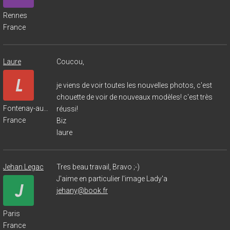
Rennes
France
Laure
Coucou,
je viens de voir toutes les nouvelles photos, c'est
chouette de voir de nouveaux modèles! c'est très
Fontenay-aux-Roses
réussi!
France
Biz
laure
Jehan Legac
Tres beau travail, Bravo ;-)
J'aime en particulier l'image Lady'a
jehany@book.fr
Paris
France