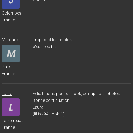
Colombes
France
Margaux
Trop cool tes photos
c'est trop bien !!!
Paris
France
Laura
Felicitations pour ce book, de superbes photos...
Bonne continuation.
Laura
(
liltiss94.book.fr)
Le Perreux-sur-Marne
France