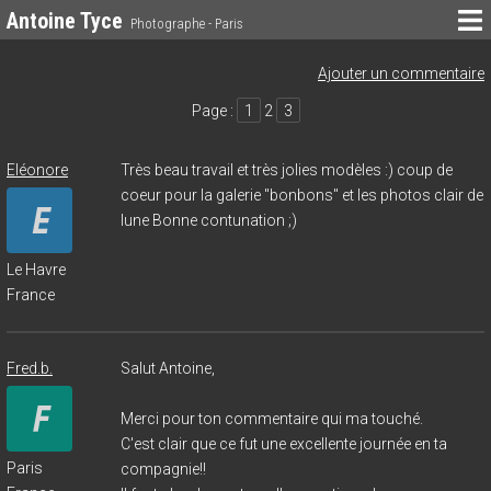
Antoine Tyce
Photographe - Paris
Ajouter un commentaire
Page :
1
2
3
Eléonore
Très beau travail et très jolies modèles :) coup de
coeur pour la galerie "bonbons" et les photos clair de
lune Bonne contunation ;)
Le Havre
France
Fred.b.
Salut Antoine,
Merci pour ton commentaire qui ma touché.
C'est clair que ce fut une excellente journée en ta
Paris
compagnie!!