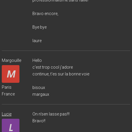
Bravo encore,
Bye bye
laure
Margouille
Hello
c'est trop cool j'adore
continue, t'es sur la bonne voie
Paris
bisoux
France
margaux
Lucie
On n'sen lasse pas!!!
Bravo!!