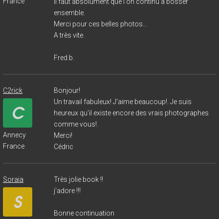
France
Il faut absolument que l'on continu a bosser
ensemble.
Merci pour ces belles photos...
A très vite.
Fred.b.
C2rick
Bonjour!
Un travail fabuleux! J'aime beaucoup!. Je suis
heureux qu'il existe encore des vrais photographes
comme vous!.
Annecy
Merci!
France
Cédric
Soraia
Très jolie book !!
j'adore !!!
Bonne continuation