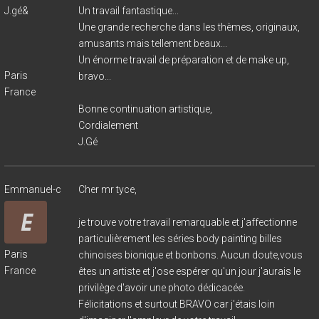
J.gé&
Un travail fantastique...
Une grande recherche dans les thèmes, originaux,
amusants mais tellement beaux...
Un énorme travail de préparation et de make up,
Paris
bravo...
France
Bonne continuation artistique,
Cordialement
J.Gé
Emmanuel-c
Cher mr tyce,
je trouve votre travail remarquable et j'affectionne
particulièrement les séries body painting billes
Paris
chinoises bionique et bonbons. Aucun doute,vous
France
êtes un artiste et j'ose espérer qu'un jour j'aurais le
privilège d'avoir une photo dédicacée.
Félicitations et surtout BRAVO car j'étais loin