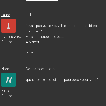
Laure
Hello!!
j'avais pas vu les nouvelles photos "or" et "billes
chinoises"!!
Fontenay-aux-Roses
Elles sont super chouettes!
France
A bientôt...
laure
Noha
De tres jolies photos
quels sont les conditions pour posez pour vous?
Paris
France