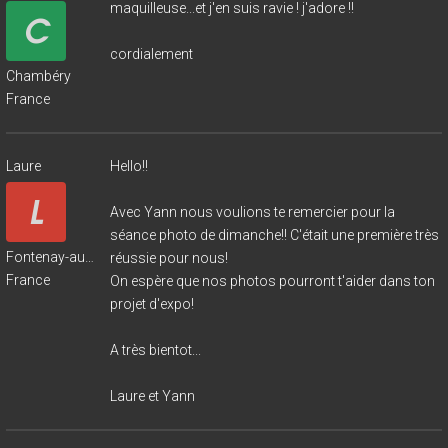
maquilleuse...et j'en suis ravie ! j'adore !!
cordialement
Chambéry
France
Laure
Hello!!
Avec Yann nous voulions te remercier pour la
séance photo de dimanche!! C'était une première très
Fontenay-aux-Roses
réussie pour nous!
France
On espère que nos photos pourront t'aider dans ton
projet d'expo!
A très bientot...
Laure et Yann