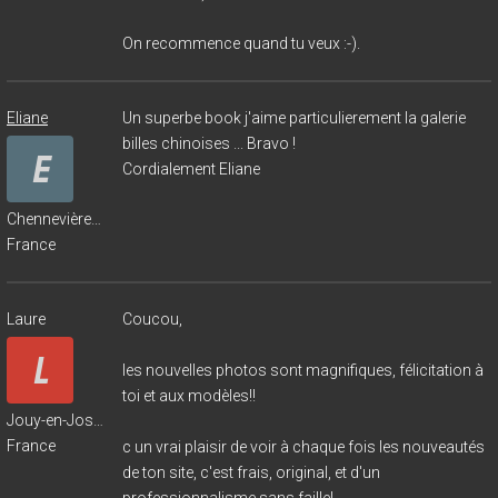
On recommence quand tu veux :-).
Eliane
Un superbe book j'aime particulierement la galerie
billes chinoises ... Bravo !
Cordialement Eliane
Chennevières-sur-Marne
France
Laure
Coucou,
les nouvelles photos sont magnifiques, félicitation à
toi et aux modèles!!
Jouy-en-Josas
France
c un vrai plaisir de voir à chaque fois les nouveautés
de ton site, c'est frais, original, et d'un
professionnalisme sans faille!