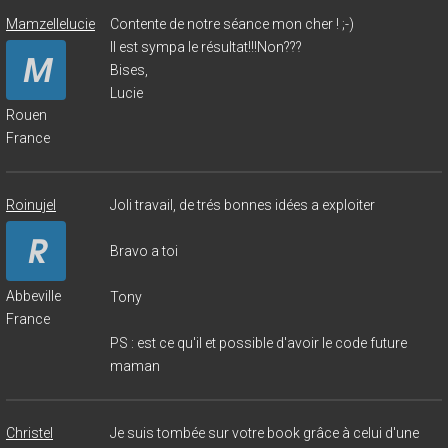
Mamzellelucie
Contente de notre séance mon cher ! ;-)
Il est sympa le résultat!!!Non???
Bises,
Lucie
Rouen
France
Roinujel
Joli travail, de trés bonnes idées a exploiter
Bravo a toi
Abbeville
Tony
France
PS : est ce qu'il et possible d'avoir le code future
maman
Christel
Je suis tombée sur votre book grâce à celui d'une