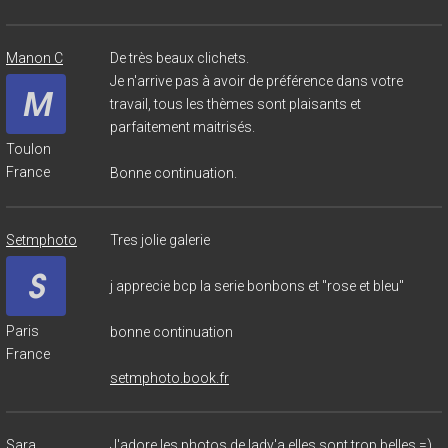
Manon C
De très beaux clichets.
Je n'arrive pas à avoir de préférence dans votre
travail, tous les thèmes sont plaisants et
parfaitement maitrisés.
Toulon
France
Bonne continuation.
Setmphoto
Tres jolie galerie
j apprecie bcp la serie bonbons et "rose et bleu"
Paris
bonne continuation
France
setmphoto.book.fr
Sara
J'adore les photos de lady'a elles sont trop belles =)